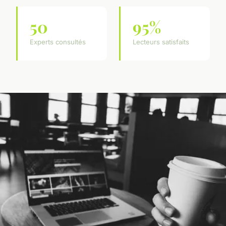
50
95%
Experts consultés
Lecteurs satisfaits