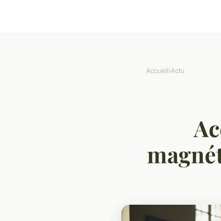
Accueil
›
Actu
Ac
magnét