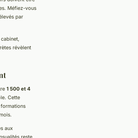
tes. Méfiez-vous
élevés par
 cabinet,
ètes révèlent
nt
tre
1 500 et 4
ole. Cette
 formations
mois.
s aux
sualités reste