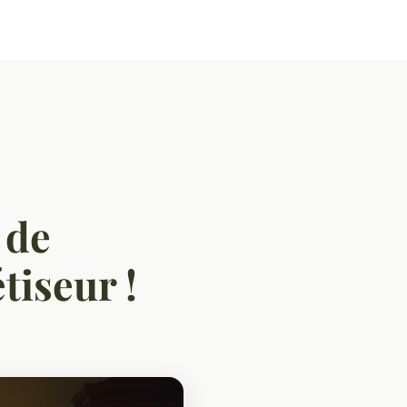
 de
iseur !