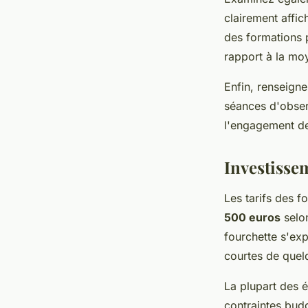
clairement affic
des formations 
rapport à la mo
Enfin, renseigne
séances d'obser
l'engagement de 
Investisse
Les tarifs des 
500 euros
selon
fourchette s'ex
courtes de quel
La plupart des 
contraintes bud