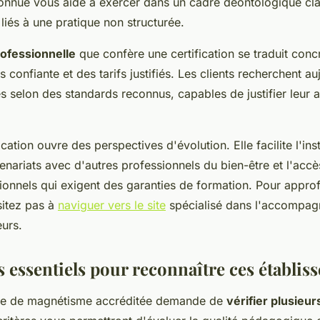
connue vous aide à exercer dans un cadre déontologique cla
 liés à une pratique non structurée.
rofessionnelle
que confère une certification se traduit con
s confiante et des tarifs justifiés. Les clients recherchent a
és selon des standards reconnus, capables de justifier leur
ication ouvre des perspectives d'évolution. Elle facilite l'ins
tenariats avec d'autres professionnels du bien-être et l'accè
ionnels qui exigent des garanties de formation. Pour approf
itez pas à
naviguer vers le site
spécialisé dans l'accompa
eurs.
s essentiels pour reconnaître ces établi
ole de magnétisme accréditée demande de
vérifier plusieur