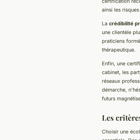
certification re
ainsi les risques
La
crédibilité p
une clientèle plu
praticiens form
thérapeutique.
Enfin, une certif
cabinet, les par
réseaux profess
démarche, n'hés
futurs magnétis
Les critère
Choisir une éc