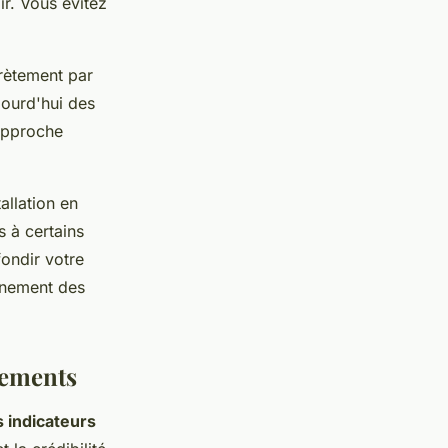
ir. Vous évitez
crètement par
ujourd'hui des
 approche
tallation en
s à certains
ondir votre
gnement des
ssements
s indicateurs