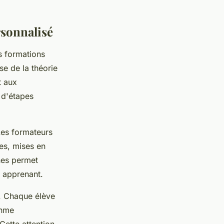
sonnalisé
s formations
e de la théorie
t aux
 d'étapes
Les formateurs
es, mises en
ches permet
e apprenant.
n. Chaque élève
thme