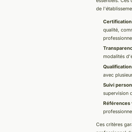
essentiels. Ces 
de l'établissem
Certification 
qualité, com
professionne
Transparen
modalités d'é
Qualificatio
avec plusieu
Suivi person
supervision d
Références v
professionnel
Ces critères gar