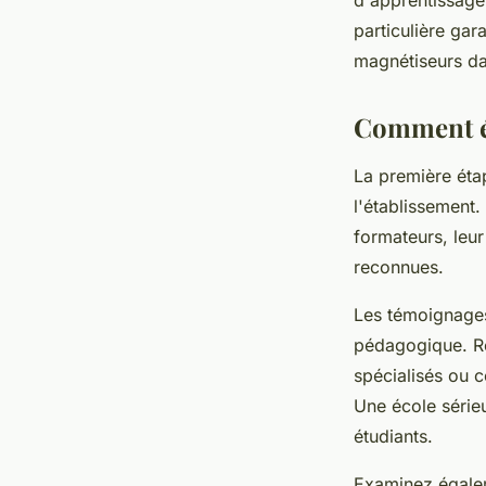
d'apprentissage,
particulière gar
magnétiseurs da
Comment év
La première étap
l'établissement.
formateurs, leur
reconnues.
Les témoignages 
pédagogique. Re
spécialisés ou 
Une école série
étudiants.
Examinez égale