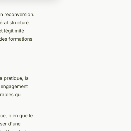
en reconversion.
ral structuré.
t légitimité
 des formations
 pratique, la
re engagement
rables qui
ce, bien que le
ser d'une