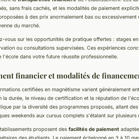
hés, sans frais cachés, et les modalités de paiement explici
proposées à des prix anormalement bas ou excessivement 
yenne du marché.
z-vous sur les opportunités de pratique offertes : stages en
vation ou consultations supervisées. Ces expériences concr
l'école dans votre future réussite professionnelle.
ment financier et modalités de financeme
formations certifiées en magnétisme varient généralement en
 la durée, le niveau de certification et la réputation de l'éc
plique par la diversité des programmes proposés, allant des
ques weekends aux cursus complets s'étalant sur plusieurs 
établissements proposent des
facilités de paiement
adaptée
gétaires des étudiants. Le paiement échelonné en 3 à 10 men