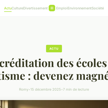
Actu
Culture
Divertissement
Emploi
Environnement
Société
ACTU
créditation des écoles
isme : devenez magnét
Romy
•
15 décembre 2025
•
7 min de lecture