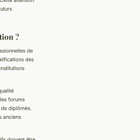
Cette attention
futurs
tion ?
ssionnelles de
lifications des
nstitutions
ualité
 les forums
 de diplômés.
s anciens
ifs doivent être