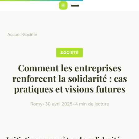
Accueil
›
Société
SOCIÉTÉ
Comment les entreprises
renforcent la solidarité : cas
pratiques et visions futures
Romy
•
30 avril 2025
•
4 min de lecture