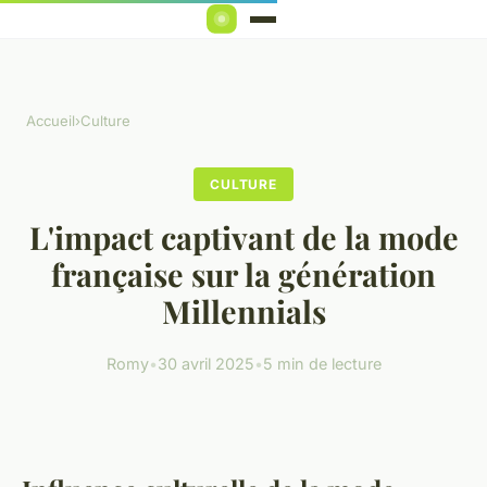
Accueil
›
Culture
CULTURE
L'impact captivant de la mode
française sur la génération
Millennials
Romy
•
30 avril 2025
•
5 min de lecture